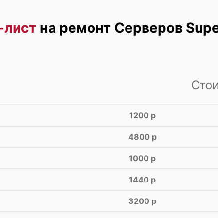
-лист
на ремонт Серверов Supe
Сто
1200 р
4800 р
1000 р
1440 р
3200 р