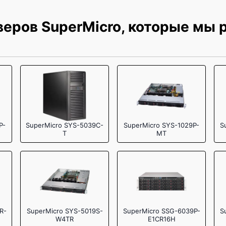
1920 р
еров SuperMicro, которые мы
P-
SuperMicro SYS-5039C-
SuperMicro SYS-1029P-
S
T
MT
R-
SuperMicro SYS-5019S-
SuperMicro SSG-6039P-
S
W4TR
E1CR16H