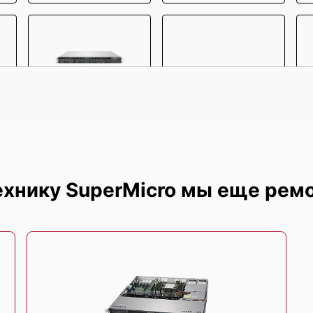
R-
SuperMicro SYS-6019P-
SuperMicro SYS-6028R-
S
WTR
WTR
ехнику SuperMicro мы еще рем