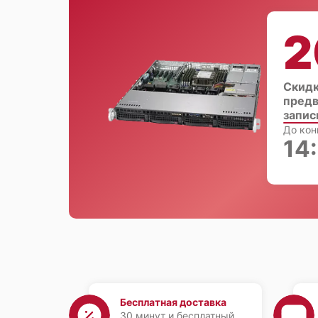
2
Скидк
предв
запис
До кон
14
Бесплатная доставка
30 минут и бесплатный