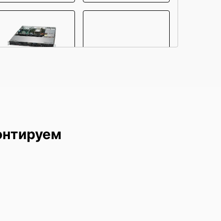
uperMicro SYS-5019P-
SuperMicro SYS-122H-
MT
TN
онтируем