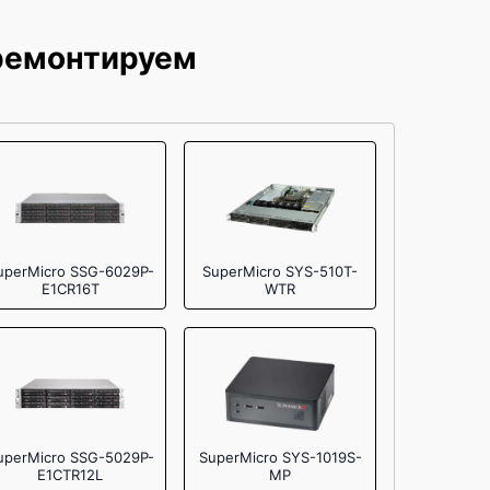
от 90 мин
 ремонтируем
uperMicro SSG-6029P-
SuperMicro SYS-510T-
E1CR16T
WTR
uperMicro SSG-5029P-
SuperMicro SYS-1019S-
E1CTR12L
MP