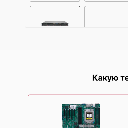
SuperMicro SYS-5019S-
SuperMicro SYS-1028
MN4
WTRT
Какую т
SuperMicro AS-1013S-
MTR