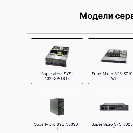
BIOS
Модели серв
SuperMicro SYS-
SuperMicro SYS-6019
4029GP-TRT3
WT
SuperMicro SYS-5039D-
SuperMicro SYS-6028
I
T