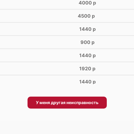
4000 р
4500 р
1440 р
900 р
1440 р
1920 р
1440 р
960 р
У меня другая неисправность
2560 р
2800 р