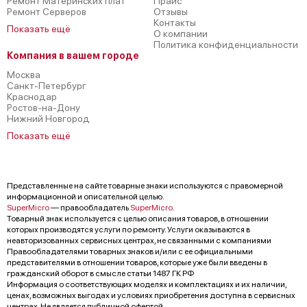
Ремонт Материнских плат
Прайс
Ремонт Серверов
Отзывы
Контакты
Показать ещё
О компании
Политика конфиденциальности
Компания в вашем городе
Москва
Санкт-Петербург
Краснодар
Ростов-на-Дону
Нижний Новгород
Показать ещё
Представленные на сайте товарные знаки используются с правомерной
информационной и описательной целью.
SuperMicro
— правообладатель
SuperMicro
.
Товарный знак используется с целью описания товаров, в отношении
которых производятся услуги по ремонту. Услуги оказываются в
неавторизованных сервисных центрах, не связанными с компаниями
Правообладателями товарных знаков и/или с ее официальными
представителями в отношении товаров, которые уже были введены в
гражданский оборот в смысле статьи 1487 ГК РФ
Информация о соответствующих моделях и комплектациях и их наличии,
ценах, возможных выгодах и условиях приобретения доступна в сервисных
центрах. Не является публичной офертой.